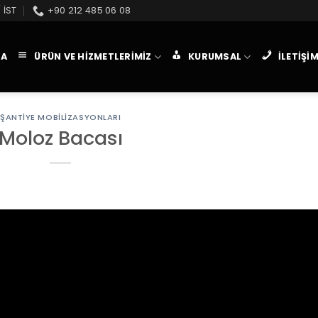
 İST
+90 212 485 06 08
FA
ÜRÜN VE HIZMETLERIMIZ
KURUMSAL
İLETIŞI
ŞANTIYE MOBILIZASYONLARI
Moloz Bacası