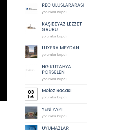
İNŞAAT
REC ULUSLARARASI
için
REC
yorumlar kapalı
ULUSLARARASI
için
KAŞIBEYAZ LEZZET
GRUBU
KAŞIBEYAZ
yorumlar kapalı
LEZZET
GRUBU
LUXERA MEYDAN
için
LUXERA
yorumlar kapalı
MEYDAN
için
NG KÜTAHYA
PORSELEN
NG
yorumlar kapalı
KÜTAHYA
PORSELEN
Moloz Bacası
03
için
Şub
Moloz
yorumlar kapalı
Bacası
için
YENİ YAPI
YENİ
yorumlar kapalı
YAPI
için
UYUMAZLAR