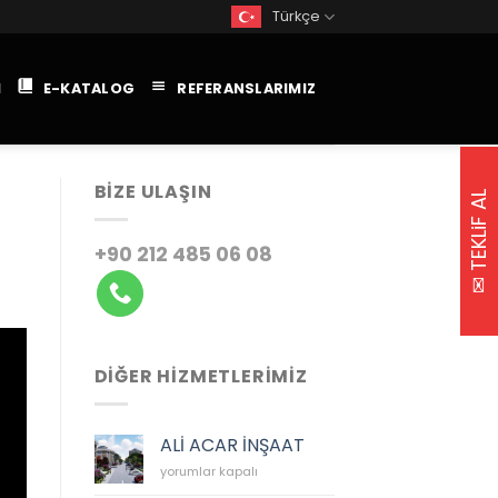
Türkçe
M
E-KATALOG
REFERANSLARIMIZ
BIZE ULAŞIN
✉ TEKLiF AL
+90 212 485 06 08
DİĞER HİZMETLERİMİZ
ALİ ACAR İNŞAAT
ALİ
yorumlar kapalı
ACAR