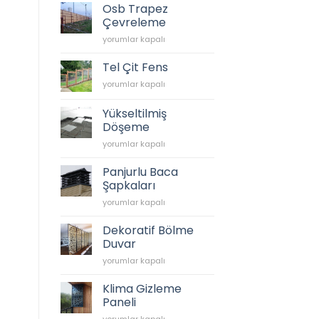
Mesh
Osb Trapez
için
Çevreleme
Osb
yorumlar kapalı
Trapez
Çevreleme
Tel Çit Fens
için
Tel
yorumlar kapalı
Çit
Fens
Yükseltilmiş
için
Döşeme
Yükseltilmiş
yorumlar kapalı
Döşeme
için
Panjurlu Baca
Şapkaları
Panjurlu
yorumlar kapalı
Baca
Şapkaları
Dekoratif Bölme
için
Duvar
Dekoratif
yorumlar kapalı
Bölme
Duvar
Klima Gizleme
için
Paneli
Klima
yorumlar kapalı