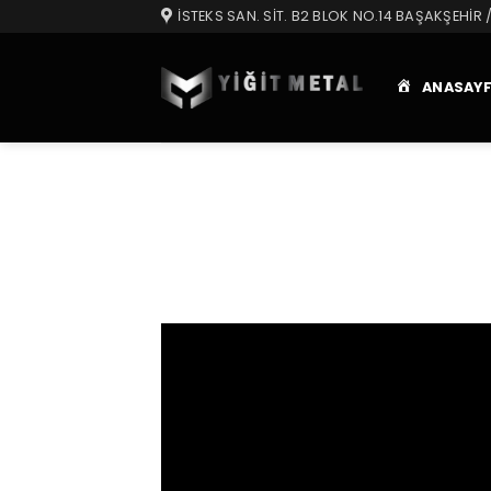
Skip
İSTEKS SAN. SIT. B2 BLOK NO.14 BAŞAKŞEHIR /
to
content
ANASAY