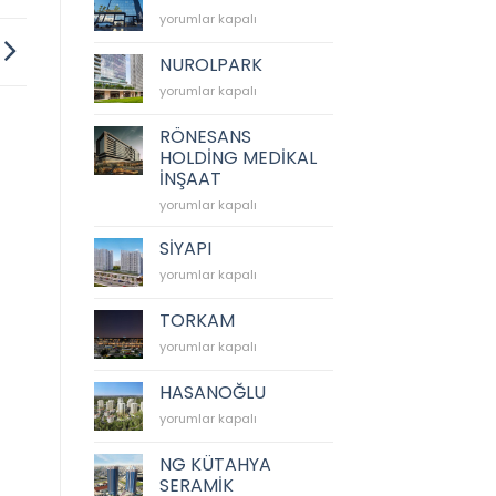
UYUMAZLAR
yorumlar kapalı
için
NUROLPARK
NUROLPARK
yorumlar kapalı
için
RÖNESANS
HOLDİNG MEDİKAL
İNŞAAT
RÖNESANS
yorumlar kapalı
HOLDİNG
MEDİKAL
SİYAPI
İNŞAAT
SİYAPI
yorumlar kapalı
için
için
TORKAM
TORKAM
yorumlar kapalı
için
HASANOĞLU
HASANOĞLU
yorumlar kapalı
için
NG KÜTAHYA
SERAMİK