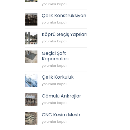
NG
yorumlar kapalı
KÜTAHYA
SERAMİK
Çelik Konstrüksiyon
için
Çelik
yorumlar kapalı
Konstrüksiyon
için
Köprü Geçiş Yapıları
Köprü
yorumlar kapalı
Geçiş
Yapıları
Geçici Şaft
için
Kapamaları
Geçici
yorumlar kapalı
Şaft
Kapamaları
Çelik Korkuluk
için
Çelik
yorumlar kapalı
Korkuluk
için
Gömülü Ankrajlar
Gömülü
yorumlar kapalı
Ankrajlar
için
CNC Kesim Mesh
CNC
yorumlar kapalı
Kesim