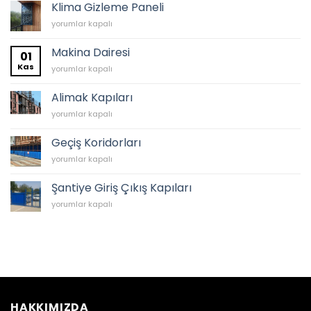
Duvar
Klima Gizleme Paneli
için
Klima
yorumlar kapalı
Gizleme
Paneli
Makina Dairesi
01
için
Kas
Makina
yorumlar kapalı
Dairesi
için
Alimak Kapıları
Alimak
yorumlar kapalı
Kapıları
için
Geçiş Koridorları
Geçiş
yorumlar kapalı
Koridorları
için
Şantiye Giriş Çıkış Kapıları
Şantiye
yorumlar kapalı
Giriş
Çıkış
Kapıları
için
HAKKIMIZDA