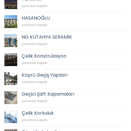
TORKAM
yorumlar kapalı
için
HASANOĞLU
HASANOĞLU
yorumlar kapalı
için
NG KÜTAHYA SERAMİK
NG
yorumlar kapalı
KÜTAHYA
SERAMİK
Çelik Konstrüksiyon
için
Çelik
yorumlar kapalı
Konstrüksiyon
için
Köprü Geçiş Yapıları
Köprü
yorumlar kapalı
Geçiş
Yapıları
Geçici Şaft Kapamaları
için
Geçici
yorumlar kapalı
Şaft
Kapamaları
Çelik Korkuluk
için
Çelik
yorumlar kapalı
Korkuluk
için