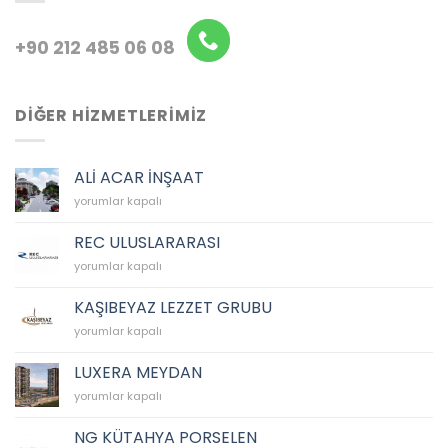
+90 212 485 06 08
DİĞER HİZMETLERİMİZ
ALİ ACAR İNŞAAT
ALİ
yorumlar kapalı
ACAR
İNŞAAT
REC ULUSLARARASI
için
REC
yorumlar kapalı
ULUSLARARASI
için
KAŞIBEYAZ LEZZET GRUBU
KAŞIBEYAZ
yorumlar kapalı
LEZZET
GRUBU
LUXERA MEYDAN
için
LUXERA
yorumlar kapalı
MEYDAN
için
NG KÜTAHYA PORSELEN