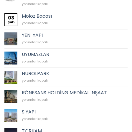
NG
yorumlar kapalı
KÜTAHYA
PORSELEN
Moloz Bacası
03
için
Şub
Moloz
yorumlar kapalı
Bacası
için
YENİ YAPI
YENİ
yorumlar kapalı
YAPI
için
UYUMAZLAR
UYUMAZLAR
yorumlar kapalı
için
NUROLPARK
NUROLPARK
yorumlar kapalı
için
RÖNESANS HOLDİNG MEDİKAL İNŞAAT
RÖNESANS
yorumlar kapalı
HOLDİNG
MEDİKAL
SİYAPI
İNŞAAT
SİYAPI
yorumlar kapalı
için
için
TORKAM