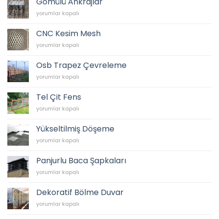
Gömülü Ankrajlar
Gömülü
yorumlar kapalı
Ankrajlar
için
CNC Kesim Mesh
CNC
yorumlar kapalı
Kesim
Mesh
Osb Trapez Çevreleme
için
Osb
yorumlar kapalı
Trapez
Çevreleme
Tel Çit Fens
için
Tel
yorumlar kapalı
Çit
Fens
Yükseltilmiş Döşeme
için
Yükseltilmiş
yorumlar kapalı
Döşeme
için
Panjurlu Baca Şapkaları
Panjurlu
yorumlar kapalı
Baca
Şapkaları
Dekoratif Bölme Duvar
için
Dekoratif
yorumlar kapalı
Bölme