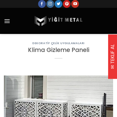
Skip
to
content
DEKORATIF ÇELIK UYGULAMALARI
✉ TEKLiF AL
Klima Gizleme Paneli