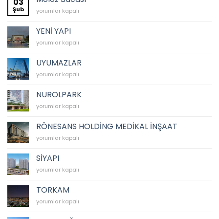
03
için
Şub
Moloz
yorumlar kapalı
Bacası
için
YENİ YAPI
YENİ
yorumlar kapalı
YAPI
için
UYUMAZLAR
UYUMAZLAR
yorumlar kapalı
için
NUROLPARK
NUROLPARK
yorumlar kapalı
için
RÖNESANS HOLDİNG MEDİKAL İNŞAAT
RÖNESANS
yorumlar kapalı
HOLDİNG
MEDİKAL
SİYAPI
İNŞAAT
SİYAPI
yorumlar kapalı
için
için
TORKAM
TORKAM
yorumlar kapalı
için