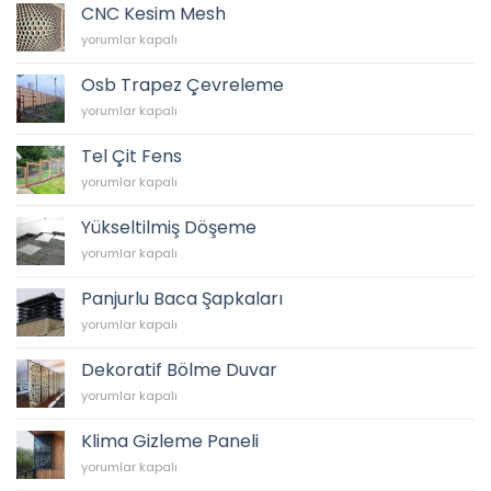
için
CNC Kesim Mesh
CNC
yorumlar kapalı
Kesim
Mesh
Osb Trapez Çevreleme
için
Osb
yorumlar kapalı
Trapez
Çevreleme
Tel Çit Fens
için
Tel
yorumlar kapalı
Çit
Fens
Yükseltilmiş Döşeme
için
Yükseltilmiş
yorumlar kapalı
Döşeme
için
Panjurlu Baca Şapkaları
Panjurlu
yorumlar kapalı
Baca
Şapkaları
Dekoratif Bölme Duvar
için
Dekoratif
yorumlar kapalı
Bölme
Duvar
Klima Gizleme Paneli
için
Klima
yorumlar kapalı
Gizleme