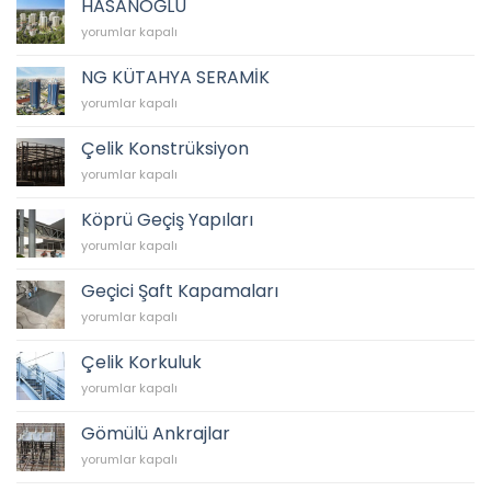
HASANOĞLU
HASANOĞLU
yorumlar kapalı
için
NG KÜTAHYA SERAMİK
NG
yorumlar kapalı
KÜTAHYA
SERAMİK
Çelik Konstrüksiyon
için
Çelik
yorumlar kapalı
Konstrüksiyon
için
Köprü Geçiş Yapıları
Köprü
yorumlar kapalı
Geçiş
Yapıları
Geçici Şaft Kapamaları
için
Geçici
yorumlar kapalı
Şaft
Kapamaları
Çelik Korkuluk
için
Çelik
yorumlar kapalı
Korkuluk
için
Gömülü Ankrajlar
Gömülü
yorumlar kapalı
Ankrajlar