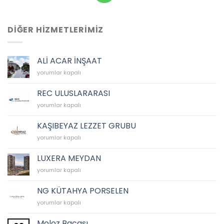
DİĞER HİZMETLERİMİZ
ALİ ACAR İNŞAAT
ALİ
yorumlar kapalı
ACAR
İNŞAAT
REC ULUSLARARASI
için
REC
yorumlar kapalı
ULUSLARARASI
için
KAŞIBEYAZ LEZZET GRUBU
KAŞIBEYAZ
yorumlar kapalı
LEZZET
GRUBU
LUXERA MEYDAN
için
LUXERA
yorumlar kapalı
MEYDAN
için
NG KÜTAHYA PORSELEN
NG
yorumlar kapalı
KÜTAHYA
PORSELEN
Moloz Bacası