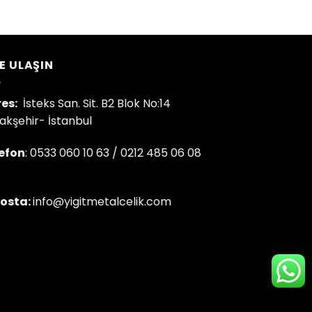
E ULAŞIN
es:
İsteks San. Sit. B2 Blok No:14
şakşehir- İstanbul
efon
: 0533 060 10 63 / 0212 485 06 08
osta:
info@yigitmetalcelik.com