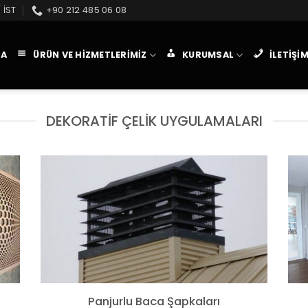
 İST
+90 212 485 06 08
FA
ÜRÜN VE HIZMETLERIMIZ
KURUMSAL
İLETIŞI
DEKORATIF ÇELIK UYGULAMALARI
Panjurlu Baca Şapkaları