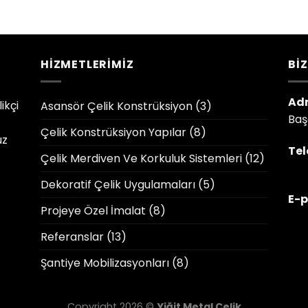
HIZMETLERIMIZ
BIZ
Adr
ikçi
Asansör Çelik Konstrüksiyon
(3)
Ba
Çelik Konstrüksiyon Yapılar
(8)
uz
Tel
Çelik Merdiven Ve Korkuluk Sistemleri
(12)
Dekoratif Çelik Uygulamaları
(5)
E-p
Projeye Özel İmalat
(8)
Referanslar
(13)
Şantiye Mobilizasyonları
(8)
Copyright 2026 ©
Yiğit Metal Çelik